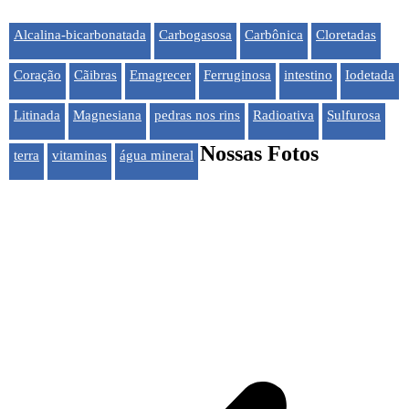
Alcalina-bicarbonatada
Carbogasosa
Carbônica
Cloretadas
Coração
Cãibras
Emagrecer
Ferruginosa
intestino
Iodetada
Litinada
Magnesiana
pedras nos rins
Radioativa
Sulfurosa
Nossas Fotos
terra
vitaminas
água mineral