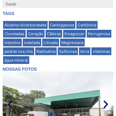
Saúde
TAGS
Alcalina-bicarbonatada
Carbogasosa
Carbônica
Cloretadas
Coração
Cãibras
Emagrecer
Ferruginosa
intestino
Iodetada
Litinada
Magnesiana
pedras nos rins
Radioativa
Sulfurosa
terra
vitaminas
água mineral
NOSSAS FOTOS