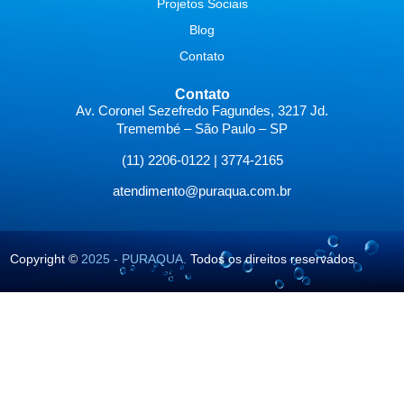
Projetos Sociais
Blog
Contato
Contato
Av. Coronel Sezefredo Fagundes, 3217 Jd.
Tremembé – São Paulo – SP
(11) 2206-0122 | 3774-2165
atendimento@puraqua.com.br
Copyright ©
2025 - PURAQUA.
Todos os direitos reservados.