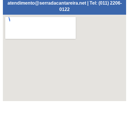
atendimento@serradacantareira.net | Tel: (011) 2206-
0122