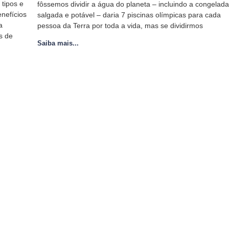
 tipos e
fôssemos dividir a água do planeta – incluindo a congelada
enefícios
salgada e potável – daria 7 piscinas olímpicas para cada
a
pessoa da Terra por toda a vida, mas se dividirmos
s de
Saiba mais...
Institucional
Contat
Av. Coro
Home
Trememb
Empresa
(11) 220
Produtos
atendim
Projetos Sociais
Blog
Contato