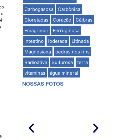
po
Carbogasosa
Carbônica
 o
Cloretadas
Coração
Cãibras
té
s
Emagrecer
Ferruginosa
intestino
Iodetada
Litinada
Magnesiana
pedras nos rins
Radioativa
Sulfurosa
terra
vitaminas
água mineral
NOSSAS FOTOS
e