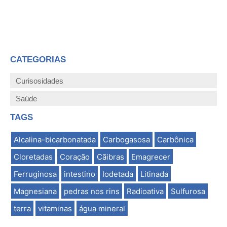
CATEGORIAS
Curisosidades
Saúde
TAGS
Alcalina-bicarbonatada
Carbogasosa
Carbônica
Cloretadas
Coração
Cãibras
Emagrecer
Ferruginosa
intestino
Iodetada
Litinada
Magnesiana
pedras nos rins
Radioativa
Sulfurosa
terra
vitaminas
água mineral