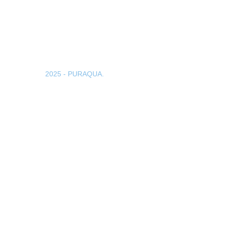
Tremembé – São Paulo – SP
(11) 2206-0122 | 3774-2165
atendimento@puraqua.com.br
Copyright ©
2025 - PURAQUA.
Todos os direitos reservados.